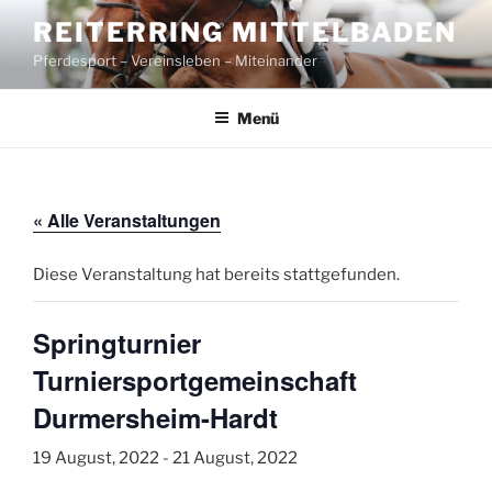
Zum
REITERRING MITTELBADEN
Inhalt
Pferdesport – Vereinsleben – Miteinander
springen
Menü
« Alle Veranstaltungen
Diese Veranstaltung hat bereits stattgefunden.
Springturnier
Turniersportgemeinschaft
Durmersheim-Hardt
19 August, 2022
-
21 August, 2022