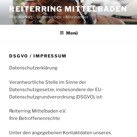
Zum
REITERRING MITTELBADEN
Inhalt
Pferdesport – Vereinsleben – Miteinander
springen
Menü
DSGVO / IMPRESSUM
Datenschutzerklärung
Verantwortliche Stelle im Sinne der
Datenschutzgesetze, insbesondere der EU-
Datenschutzgrundverordnung (DSGVO), ist:
Reiterring Mittelbaden e.V.
Ihre Betroffenenrechte
Unter den angegebenen Kontaktdaten unseres