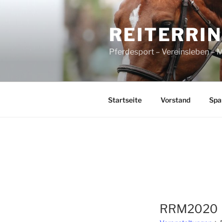
Zum
Inhalt
REITERRI
springen
Pferdesport – Vereinsleben – 
Startseite
Vorstand
Spa
RRM2020