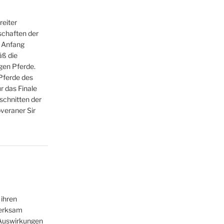
reiter
schaften der
n Anfang
ß die
gen Pferde.
 Pferde des
r das Finale
chnitten der
veraner Sir
 ihren
merksam
 Auswirkungen