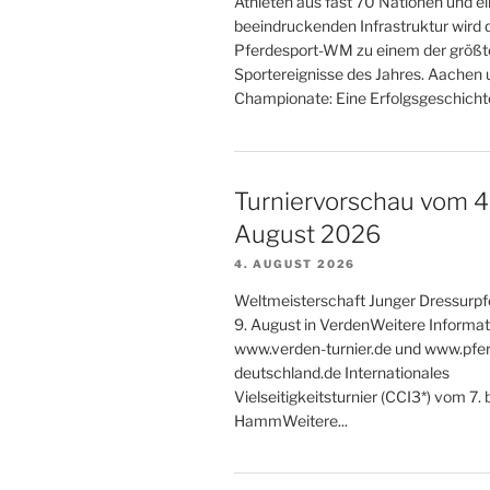
Athleten aus fast 70 Nationen und ei
beeindruckenden Infrastruktur wird 
Pferdesport-WM zu einem der größt
Sportereignisse des Jahres. Aachen
Championate: Eine Erfolgsgeschicht
Turniervorschau vom 4. 
August 2026
4. AUGUST 2026
Weltmeisterschaft Junger Dressurpf
9. August in VerdenWeitere Informat
www.verden-turnier.de und www.pfer
deutschland.de Internationales
Vielseitigkeitsturnier (CCI3*) vom 7. 
HammWeitere...