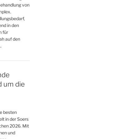
Behandlung von
mplex.
dlungsbedarf,
nd in den
 für
ah auf den
.
nde
d um die
ie besten
lt in der Soers
chen 2026. Mit
nnen und