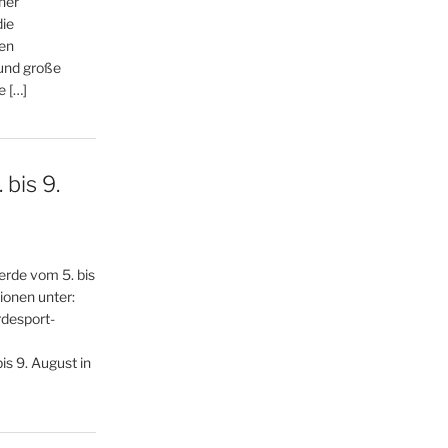
ner
die
en
 und große
e […]
bis 9.
erde vom 5. bis
ionen unter:
desport-
bis 9. August in