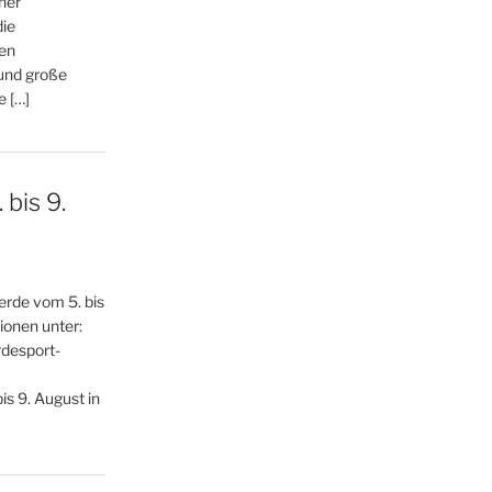
ner
die
en
 und große
e […]
bis 9.
erde vom 5. bis
ionen unter:
desport-
bis 9. August in