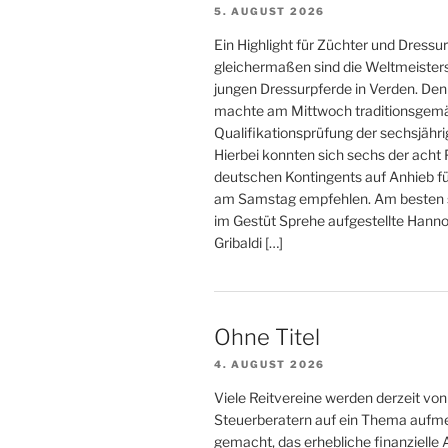
5. AUGUST 2026
g
Ein Highlight für Züchter und Dressur
e
gleichermaßen sind die Weltmeister
jungen Dressurpferde in Verden. De
n
machte am Mittwoch traditionsgemä
Qualifikationsprüfung der sechsjähri
Hierbei konnten sich sechs der acht
deutschen Kontingents auf Anhieb fü
am Samstag empfehlen. Am besten s
im Gestüt Sprehe aufgestellte Hanno
Gribaldi […]
Ohne Titel
4. AUGUST 2026
Viele Reitvereine werden derzeit von
Steuerberatern auf ein Thema auf
gemacht, das erhebliche finanzielle