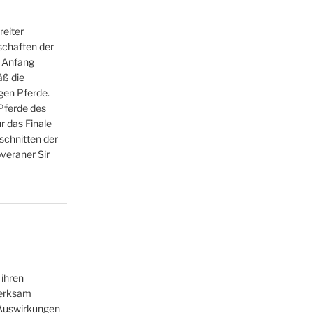
reiter
schaften der
n Anfang
ß die
gen Pferde.
 Pferde des
r das Finale
chnitten der
veraner Sir
 ihren
merksam
 Auswirkungen