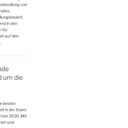
Behandlung von
mplex.
dlungsbedarf,
nd in den
 für
ah auf den
.
nde
d um die
ie besten
lt in der Soers
chen 2026. Mit
nnen und