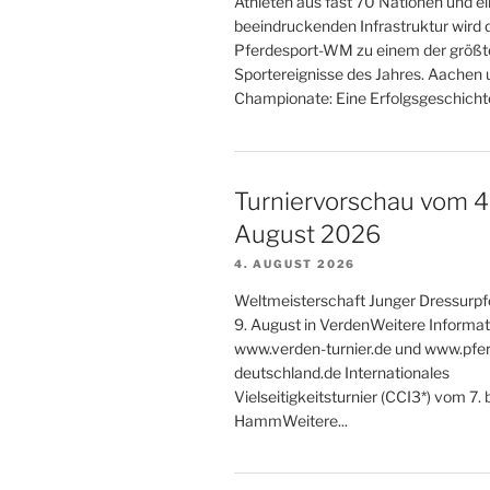
Athleten aus fast 70 Nationen und ei
beeindruckenden Infrastruktur wird 
Pferdesport-WM zu einem der größt
Sportereignisse des Jahres. Aachen
Championate: Eine Erfolgsgeschicht
Turniervorschau vom 4. 
August 2026
4. AUGUST 2026
Weltmeisterschaft Junger Dressurpf
9. August in VerdenWeitere Informat
www.verden-turnier.de und www.pfer
deutschland.de Internationales
Vielseitigkeitsturnier (CCI3*) vom 7. 
HammWeitere...