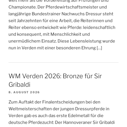
weit mehr als die Vorbereitung auf Prüfungen und
N
Championate. Der Pferdewirtschaftsmeister und
langjährige Bundestrainer Nachwuchs Dressur steht
a
seit Jahrzehnten für eine Arbeit, die Reiterinnen und
v
Reiter ebenso entwickelt wie Pferde: leidenschaftlich
i
und konsequent, mit Menschlichkeit und
g
unermüdlichem Einsatz. Diese Lebensleistung wurde
a
nun in Verden mit einer besonderen Ehrung […]
t
i
o
WM Verden 2026: Bronze für Sir
n
Gribaldi
8. AUGUST 2026
Zum Auftakt der Finalentscheidungen bei den
Weltmeisterschaften der jungen Dressurpferde in
Verden gab es auch das erste Edelmetall für die
deutsche Pferdezucht: Der Hannoveraner Sir Gribaldi