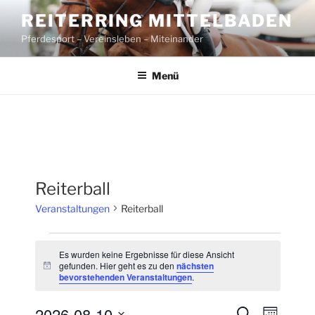
Zum
REITERRING MITTELBADEN
Inhalt
Pferdesport – Vereinsleben – Miteinander
springen
Menü
Reiterball
Veranstaltungen
Reiterball
Veranstaltungen
Es wurden keine Ergebnisse für diese Ansicht
gefunden. Hier geht es zu den
nächsten
H
bevorstehenden Veranstaltungen
.
i
n
w
2026-08-10
V
V
S
e