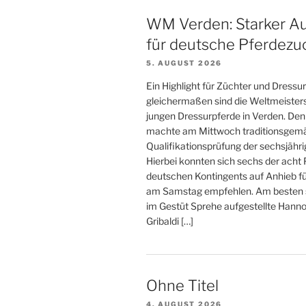
,
,
l
i
WM Verden: Starker Au
w
für deutsche Pferdezu
o
o
r
5. AUGUST 2026
n
t
Ein Highlight für Züchter und Dressur
.
gleichermaßen sind die Weltmeister
jungen Dressurpferde in Verden. De
machte am Mittwoch traditionsgemä
Qualifikationsprüfung der sechsjähri
Hierbei konnten sich sechs der acht
deutschen Kontingents auf Anhieb fü
am Samstag empfehlen. Am besten s
im Gestüt Sprehe aufgestellte Hanno
Gribaldi […]
Ohne Titel
4. AUGUST 2026