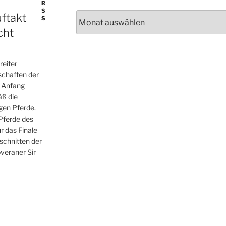
,
,
,
,
Archive
ftakt
cht
reiter
schaften der
n Anfang
ß die
gen Pferde.
 Pferde des
r das Finale
chnitten der
veraner Sir