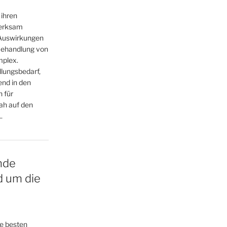
 ihren
merksam
 Auswirkungen
Behandlung von
mplex.
dlungsbedarf,
nd in den
 für
ah auf den
.
nde
d um die
ie besten