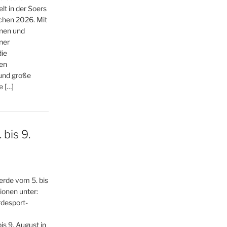
lt in der Soers
chen 2026. Mit
nnen und
ner
die
en
 und große
e […]
bis 9.
erde vom 5. bis
ionen unter:
desport-
bis 9. August in